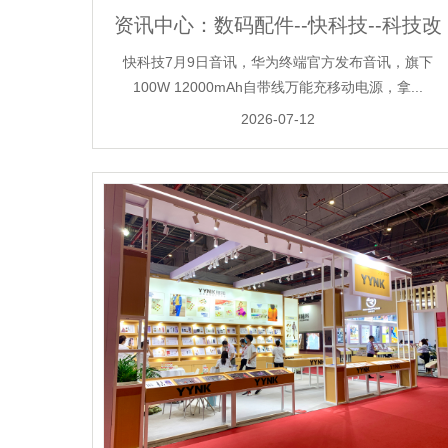
资讯中心：数码配件--快科技--科技改
动未来
快科技7月9日音讯，华为终端官方发布音讯，旗下
100W 12000mAh自带线万能充移动电源，拿...
2026-07-12