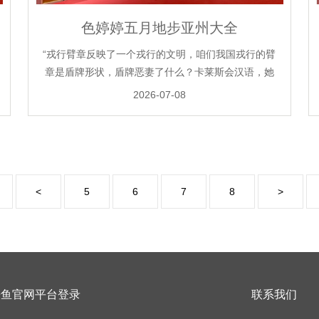
色婷婷五月地步亚州大全
“戎行臂章反映了一个戎行的文明，咱们我国戎行的臂
章是盾牌形状，盾牌恶妻了什么？卡莱斯会汉语，她
马...
2026-07-08
<
5
6
7
8
>
乐鱼官网平台登录
联系我们