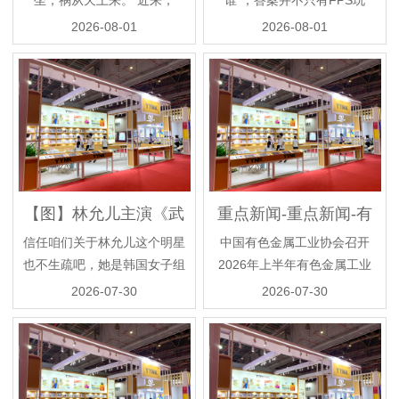
坐，祸从天上来。 近来，
谁”，答案并不只有FPS玩
Reddit用户Greatfulx共享了这
家。近期我们深度拆解并体验
2026-08-01
2026-08-01
场惊...
了一把来自消费电子品...
【图】林允儿主演《武
重点新闻-重点新闻-有
神赵子龙》完美收官其
色金属中国有色网-中
信任咱们关于林允儿这个明星
中国有色金属工业协会召开
被邀请到高兴大本营
国金属报主办
也不生疏吧，她是韩国女子组
2026年上半年有色金属工业
合少女时代的颜值最高的一
运营情况新闻发布会… 7月29
2026-07-30
2026-07-30
位，那便是林允儿了，...
日，...