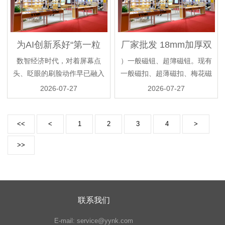
为AI创新系好“第一粒
厂家批发 18mm加厚双
扣子”
挂玫瑰金 磁扣 皮包钮
数智经济时代，对着屏幕点
）一般磁钮、超簿磁钮。现有
扣 箱包五金配件磁钮
头、眨眼的刷脸动作早已融入
一般磁扣、超薄磁扣、梅花磁
日常生活。无论是办业务还是
扣、心形磁扣、方形超薄、车
2026-07-27
2026-07-27
登录账号，仿佛只要“...
缝磁扣、鸡眼磁扣、...
<<
<
1
2
3
4
>
>>
联系我们
E-mail:
service@yynk.com