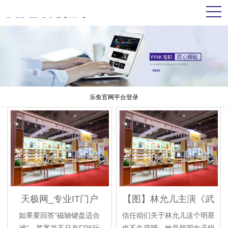
乐鱼官网平台登录
天极网_专业IT门户
【图】林允儿主演《武
神赵子龙》完美收官其
如果要回答“磁轴键盘适合
信任咱们关于林允儿这个明星
被邀请到高兴大本营