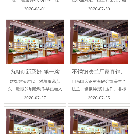
谁”，答案并不只有FPS玩
也不生疏吧，她是韩国女子组
家。近期我们深度拆解并体验
合少女时代的颜值最高的一
2026-08-01
2026-07-30
了一把来自消费电子品...
位，那便是林允儿了，...
为AI创新系好“第一粒
不锈钢法兰厂家直销、
扣子”
不锈钢法兰报价选国宏
数智经济时代，对着屏幕点
山东国宏钢材有限公司是生产
头、眨眼的刷脸动作早已融入
法兰、钢板异形冲压件、非标
日常生活。无论是办业务还是
异形件、锻件毛坯、盲板法
2026-07-27
2026-07-25
登录账号，仿佛只要“...
兰、法兰盘毛坯、沟槽...