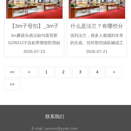
【3m子母扣】_3m子
什么是法兰？有哪些分
母扣价格图片品牌_批
类？怎么衔接？一文给
3m蘑菇头戏法贴勾面背胶
说到法兰，很多人都感到非常
发厂家 - 阿里巴巴
你讲清楚
SJ3551CF自粘带脚垫防滑贴
的生疏。但对那些搞机械或工
子母扣蘑菇搭扣 3M戏法贴
程装置的小伙伴们，就应该很
2026-07-23
2026-07-21
SJ...
熟悉。法兰又名凸缘...
<<
<
1
2
3
4
>
>>
联系我们
E-mail:
service@yynk.com