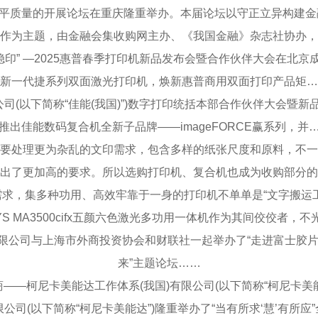
平质量的开展论坛在重庆隆重举办。本届论坛以守正立异构建金
协作为主题，由金融会集收购网主办、《我国金融》杂志社协办，
印” —2025惠普春季打印机新品发布会暨合作伙伴大会在北
新一代捷系列双面激光打印机，焕新惠普商用双面打印产品矩…
公司(以下简称“佳能(我国)”)数字打印统括本部合作伙伴大会
推出佳能数码复合机全新子品牌——imageFORCE赢系列，并
处理更为杂乱的文印需求，包含多样的纸张尺度和原料，不一
出了更加高的要求。所以选购打印机、复合机也成为收购部分的
，集多种功用、高效牢靠于一身的打印机不单单是“文字搬运工
YS MA3500cifx五颜六色激光多功用一体机作为其间佼佼者，
公司与上海市外商投资协会和财联社一起举办了“走进富士胶片商
来”主题论坛……
柯尼卡美能达工作体系(我国)有限公司(以下简称“柯尼卡美能达
(以下简称“柯尼卡美能达”)隆重举办了“当有所求‘慧’有所应”全新