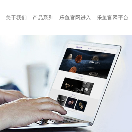
关于我们
产品系列
乐鱼官网进入
乐鱼官网平台