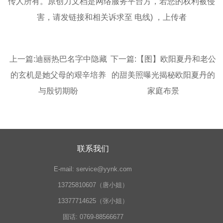
传人所有。原创力文档是网络服务平台方，若您的权利被侵
害，请发链接和相关诉求至 电线) ，上传者
上一篇:
迪丽热巴名字中隐藏
下一篇:
【图】欧阳夏丹和老公
的玄机是她父母的艰辛培养
的甜美照曝光揭秘欧阳夏丹的
与殷切期盼
家庭布景
联系我们
E-mail:
service@yynk.com
13725810607（唐小姐）
13377714625（张小姐）
固话:
0769-88566677