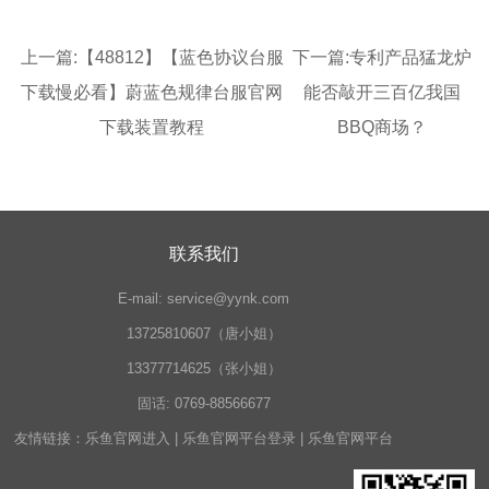
上一篇:
【48812】【蓝色协议台服
下一篇:
专利产品猛龙炉
下载慢必看】蔚蓝色规律台服官网
能否敲开三百亿我国
下载装置教程
BBQ商场？
联系我们
E-mail:
service@yynk.com
13725810607（唐小姐）
13377714625（张小姐）
固话:
0769-88566677
友情链接：
乐鱼官网进入
|
乐鱼官网平台登录
|
乐鱼官网平台