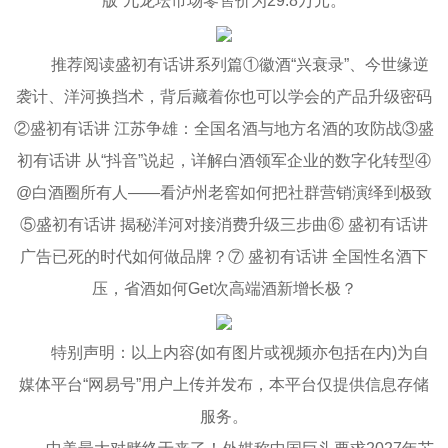
版”九龙坛市场零售价为29.8万元。
推荐阅读盛初有话讲系列篇①徽酒“兴衰录”、今世缘逆
袭计、洋河换挡术，背后藏着你也可以学会的产品升级密码
②盛初有话讲 江苏争雄：全国名酒与地方名酒的攻防战③盛
初有话讲 从“抖音”说起，详解白酒领军企业的数字化转型④
@白酒圈所有人——看泸州老窖如何把社群营销演绎到极致
⑤盛初有话讲 揭秘洋河对接消费升级三步曲⑥ 盛初有话讲
广告已死的时代如何做品牌？⑦ 盛初有话讲 全国性名酒下
压，省酒如何Get次高端酒新增长极？
特别声明：以上内容(如有图片或视频亦包括在内)为自
媒体平台“网易号”用户上传并发布，本平台仅提供信息存储
服务。