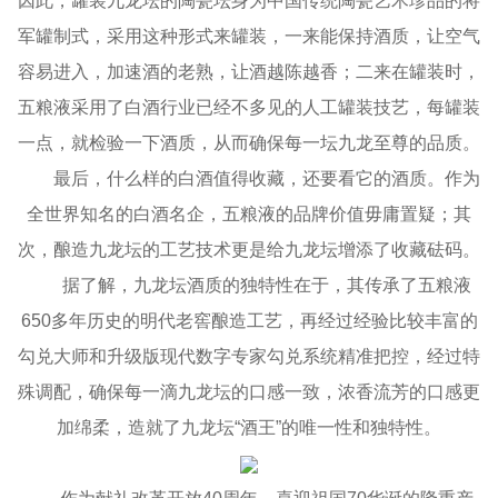
因此，罐装九龙坛的陶瓷坛身为中国传统陶瓷艺术珍品的将
军罐制式，采用这种形式来罐装，一来能保持酒质，让空气
容易进入，加速酒的老熟，让酒越陈越香；二来在罐装时，
五粮液采用了白酒行业已经不多见的人工罐装技艺，每罐装
一点，就检验一下酒质，从而确保每一坛九龙至尊的品质。
最后，什么样的白酒值得收藏，还要看它的酒质。作为
全世界知名的白酒名企，五粮液的品牌价值毋庸置疑；其
次，酿造九龙坛的工艺技术更是给九龙坛增添了收藏砝码。
据了解，九龙坛酒质的独特性在于，其传承了五粮液
650多年历史的明代老窖酿造工艺，再经过经验比较丰富的
勾兑大师和升级版现代数字专家勾兑系统精准把控，经过特
殊调配，确保每一滴九龙坛的口感一致，浓香流芳的口感更
加绵柔，造就了九龙坛“酒王”的唯一性和独特性。