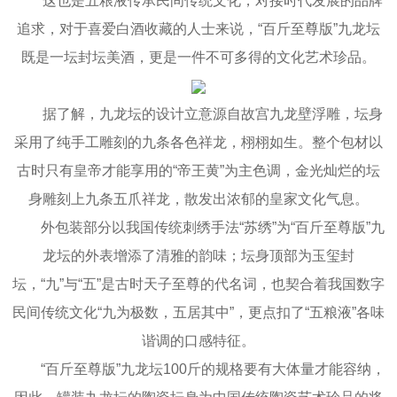
这也是五粮液传承民间传统文化，对接时代发展的品牌
追求，对于喜爱白酒收藏的人士来说，“百斤至尊版”九龙坛
既是一坛封坛美酒，更是一件不可多得的文化艺术珍品。
据了解，九龙坛的设计立意源自故宫九龙壁浮雕，坛身
采用了纯手工雕刻的九条各色祥龙，栩栩如生。整个包材以
古时只有皇帝才能享用的“帝王黄”为主色调，金光灿烂的坛
身雕刻上九条五爪祥龙，散发出浓郁的皇家文化气息。
外包装部分以我国传统刺绣手法“苏绣”为“百斤至尊版”九
龙坛的外表增添了清雅的韵味；坛身顶部为玉玺封
坛，“九”与“五”是古时天子至尊的代名词，也契合着我国数字
民间传统文化“九为极数，五居其中”，更点扣了“五粮液”各味
谐调的口感特征。
“百斤至尊版”九龙坛100斤的规格要有大体量才能容纳，