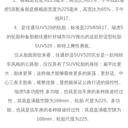
2、横截面宽度为225毫米，高宽比为65%，子午线款瑞
虎5原配备胎是横截面宽度为225毫米，高宽比为65%，子午
线R17。
4、是佳通SUV520的轮胎，标准是225/65R17。瑞虎5
的轮胎和备胎都佳通针对城市SUV推出的这款舒适型轮胎
SUV520，称得上爽性勇敢。
仅从胎面斑纹来看，佳通舒适SUV520完全是一款纯轿
车风格的公路胎，仅仅具有了SUV轮胎的身段：扁平比更
大，胎体更厚，这样做才能够吸收更多的振荡，更舒适。中
心三条主肋条，规整连接，显然能保证公路行进的操控性。
瑞虎5多功能性 多功能，也就是说车身的各种路途经过
性，其底盘满载空隙为168mm， 轮胎 尺度为225。多功
能，也就是说车身的各种路途经过性，其底盘满载空隙为
168mm，轮胎尺度为225。