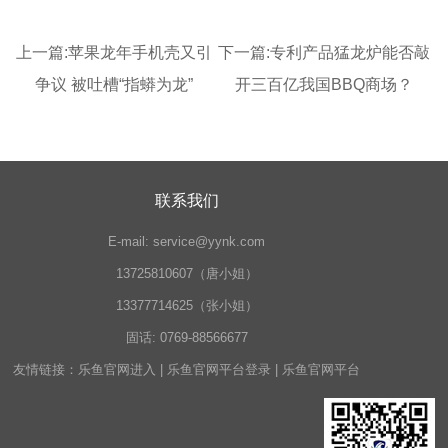
上一篇:
苹果龙年手机壳又引
下一篇:
专利产品猛龙炉能否敲
争议 被吐槽“指蟒为龙”
开三百亿我国BBQ商场？
联系我们
E-mail:
service@yynk.com
13725810607（唐小姐）
13377714625（张小姐）
固话:
0769-88566677
友情链接：
乐鱼官网进入
|
乐鱼官网平台登录
|
乐鱼官网平台