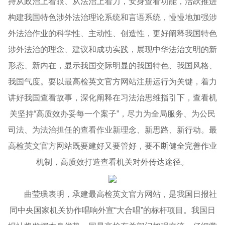
持从政治上着眼、从法治上着力，安身查看功能，活跃推进
构建我国特色涉外法治理论系统和言语系统，慢慢地加强涉
外法治作业的科学性、主动性、创造性，更好阐释我国特色
涉外法治的理念、建议和成功实践，展现中华法治文明的新
形态、新内在，显示我国交际明显的我国特色、我国风格、
我国气度。要以最高检英文官方网站注册运行为关键，着力
讲好我国查看故事，深化阐释在习法治思维指引下，查看机
关坚持“高质效办妥每一个案子”，尽力为全局服务、为公民
司法、为法治担任的查看作业新理念、新思路、新行动。最
高检英文官方网站既要建好又要管好，要不断健全完善作业
机制，高质效打造查看机关对外传达途径。
曲莹璞表明，承建最高检英文官方网站，是我国日报社
同中央国家机关协作唱响外宣“大合唱”的标杆项目。我国日