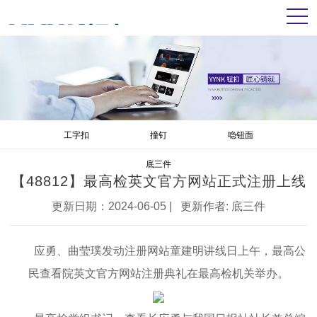
工字扣
撞钉
喼钮面
底三件
【48812】最高检英文官方网站正式注册上线
更新日期：2024-06-05 | 更新作者:
底三件
应勇、曲莹璞发动注册网站童建明讲线日上午，最高公
民查看院英文官方网站注册典礼在最高检机关举办。