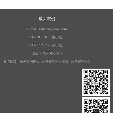
联系我们
E-mail:
service@yynk.com
13725810607（唐小姐）
13377714625（张小姐）
固话:
0769-88566677
友情链接：
乐鱼官网进入
|
乐鱼官网平台登录
|
乐鱼官网平台