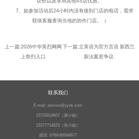
议价以及享用其他4S店优惠。
7、如参加活动后24小时内没有接到门店的电话，需求
联络客服查询当地的协作门店。（
上一篇:
2026中华英烈网网
下一篇:
立英语为官方言语 新西兰
上祭扫入口
新法案惹争议
联系我们
E-mail:
service@yynk.com
13725810607（唐小姐）
13377714625（张小姐）
固话:
0769-88566677