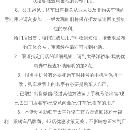
联络客服查询当地的协作门店。
8、公正起见，轿车出售相关从业人员及非购买车辆的
意向用户请勿参加，一经发现咱们将保存拒发或追回奖赏红
包的权利。
给门店出售，核销完成后用户即收到短信，按要求发布
购车体会帖，审阅经往后即可收到补助。
2、渠道指定门店的详细规矩，请到太平洋轿车-我的优
惠券中检查补助阐明的第2点。
3、报名手机号有必要和购车时挂号的手机号保持一
致，购车发票上的名字有必要是购车人自己。
，已增加出售微信/经过其他方法留了手机号给出售/现
已去过门店看车/已交意向金/已订车/已提车的用户
6、本活动补助归于太平洋轿车官方渠道回馈粉丝福
利，跟轿车品牌商、4S店优惠政策无关，不影响您正常到店