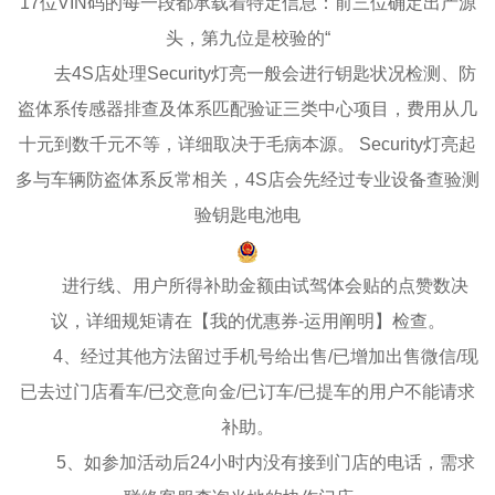
17位VIN码的每一段都承载着特定信息：前三位确定出产源
头，第九位是校验的“
去4S店处理Security灯亮一般会进行钥匙状况检测、防
盗体系传感器排查及体系匹配验证三类中心项目，费用从几
十元到数千元不等，详细取决于毛病本源。 Security灯亮起
多与车辆防盗体系反常相关，4S店会先经过专业设备查验测
验钥匙电池电
进行线、用户所得补助金额由试驾体会贴的点赞数决
议，详细规矩请在【我的优惠券-运用阐明】检查。
4、经过其他方法留过手机号给出售/已增加出售微信/现
已去过门店看车/已交意向金/已订车/已提车的用户不能请求
补助。
5、如参加活动后24小时内没有接到门店的电话，需求