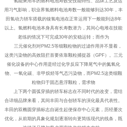
氢能乘用车的燃料电池寿数受技能特性、品牌工艺及运
用习气影响，职业界氢燃料电池寿数一般能够到达30年，丰
田氢动力轿车搭载的镍氢电池在正常运用下一般能到达8年
以上。氢燃料电池本身具有长寿数潜力，其间心电堆在技能
老练的情况下可完成30年的安稳运转；而作为
三元催化剂对PM2.5等细颗粒物的过滤作用并不显着，
这类污染物的高效阻拦首要依靠颗粒捕捉器（GPF）。三元
催化设备的中心作用是经过化学反应下降尾气中的氮氧化
物、一氧化碳、非甲烷烃等气态污染物，而PM2.5这类细颗
粒物归于固态悬浮颗粒，需求物
上下两个圆弧穿插的轿车标志在不同时代的改变，需结
合详细品牌来看，其间丰田与合创轿车的演化最具代表性。
丰田的双椭圆穿插标志自诞生起便保存中心元素，历经屡次
优化，从前期的具象化规划逐渐转向更简练现代的线条，既