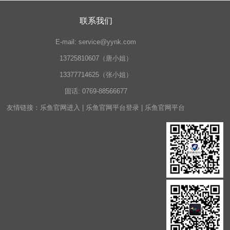
联系我们
E-mail:
service@yynk.com
13725810607（唐小姐）
13377714625（张小姐）
固话:
0769-88566677
友情链接：
乐鱼官网进入
|
乐鱼官网平台登录
|
乐鱼官网平台